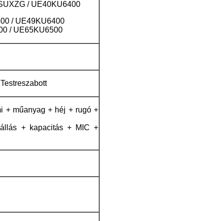
SUXZG / UE40KU6400
00 / UE49KU6400
00 / UE65KU6500
estreszabott
 + műanyag + héj + rugó +
nállás + kapacitás + MIC +