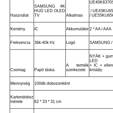
UE40K6370
SAMSUNG 4K
HUD LED OLED
/ UE43KU65
Használat
TV
Alkalmas
/ UE55KU65
Kemény
IC
Akkumulátor
2 * AA / AAA
Frekvencia
36k-40k Hz
Logó
SAMSUNG / T
NYÁK + gumi
LED
A termék
+ IC + elle
Csomag
Papír táska
szerkezete
kristály
Mennyiség
100db dobozonként
Kartondoboz
mérete
62 * 33 * 31 cm