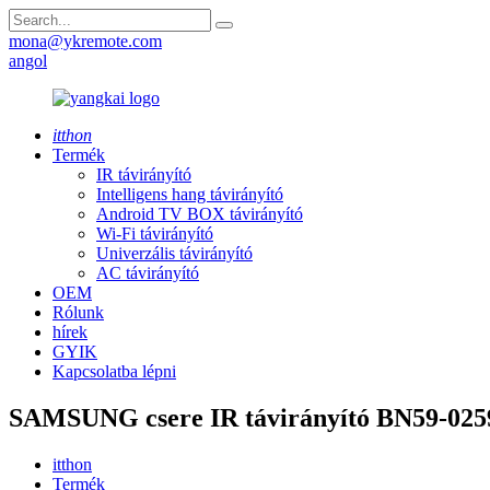
mona@ykremote.com
angol
itthon
Termék
IR távirányító
Intelligens hang távirányító
Android TV BOX távirányító
Wi-Fi távirányító
Univerzális távirányító
AC távirányító
OEM
Rólunk
hírek
GYIK
Kapcsolatba lépni
SAMSUNG csere IR távirányító BN59-02
itthon
Termék