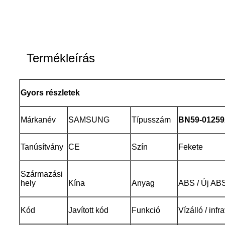
Termékleírás
Gyors részletek
Márkanév
SAMSUNG
Típusszám
BN59-012
59
Tanúsítvány
CE
Szín
Fekete
Származási
hely
Kína
Anyag
ABS / Új ABS
Kód
Javított kód
Funkció
Vízálló / inf