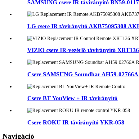
SAMSUNG csere IR távirányító BN59-0117 
LG csere IR távirányító AKB75095308 AKB
VIZIO csere IR-vezérlő távirányító XRT1
Csere SAMSUNG Soundbar AH59-02766A táv
Csere BT YouView + IR távirányító
Csere ROKU IR távirányító YKR-058
Navigáció