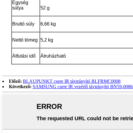
Egység
súlya
52 g
Bruttó súly
6,66 kg
Nettó tömeg
5,2 kg
Átfutási idő
Átruházható
Előző:
BLAUPUNKT csere IR távirányító BLFRMC0008
Következő:
SAMSUNG csere IR vezérlő távirányító BN59-00