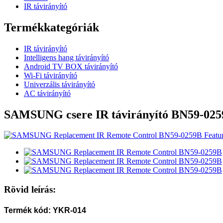
IR távirányító
Termékkategóriák
IR távirányító
Intelligens hang távirányító
Android TV BOX távirányító
Wi-Fi távirányító
Univerzális távirányító
AC távirányító
SAMSUNG csere IR távirányító BN59-02
Rövid leírás:
Termék kód: YKR-014