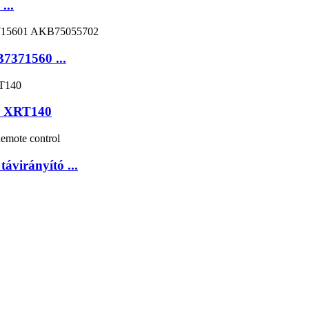
...
7371560 ...
36 XRT140
irányító ...