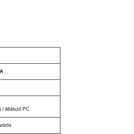
A
 / átlátszó PC
ravörös