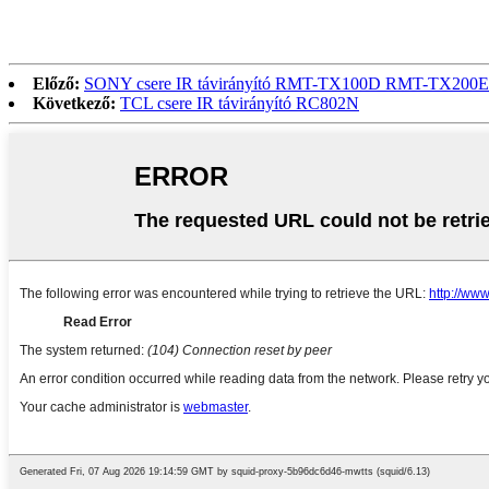
Előző:
SONY csere IR távirányító RMT-TX100D RMT-TX20
Következő:
TCL csere IR távirányító RC802N