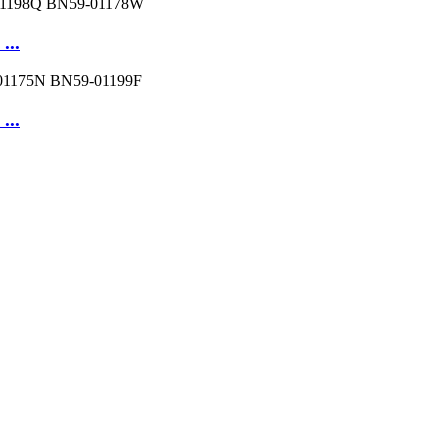
...
...