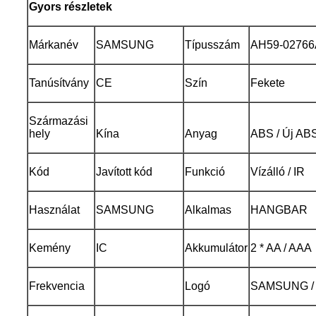
Gyors részletek
Márkanév
SAMSUNG
Típusszám
AH59-02766
Tanúsítvány
CE
Szín
Fekete
Származási
hely
Kína
Anyag
ABS / Új ABS
Kód
Javított kód
Funkció
Vízálló / IR
Használat
SAMSUNG
Alkalmas
HANGBAR
Kemény
IC
Akkumulátor
2 * AA / AAA
Frekvencia
Logó
SAMSUNG / T