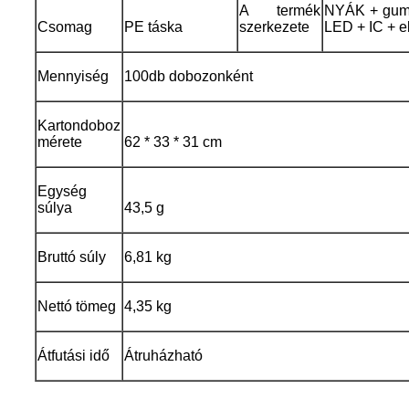
A termék
NYÁK + gumi
Csomag
PE táska
szerkezete
LED + IC + e
Mennyiség
100db dobozonként
Kartondoboz
mérete
62 * 33 * 31 cm
Egység
súlya
43,5 g
Bruttó súly
6,81 kg
Nettó tömeg
4,35 kg
Átfutási idő
Átruházható