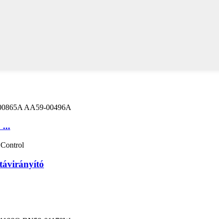
...
ávirányító