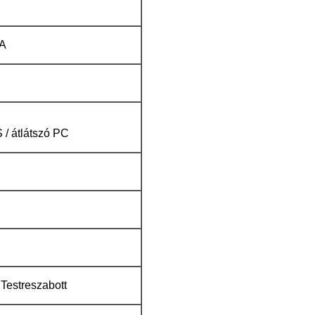
A
 / átlátszó PC
estreszabott