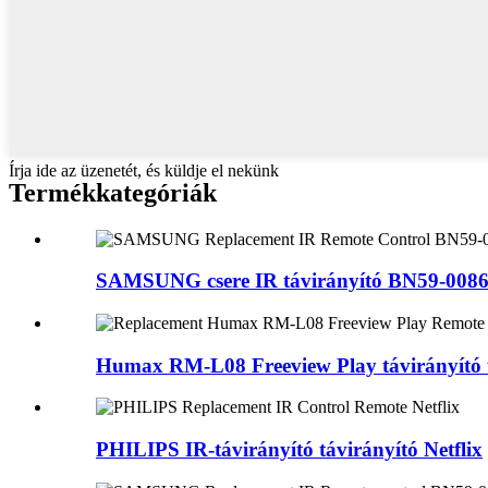
Írja ide az üzenetét, és küldje el nekünk
Termékkategóriák
SAMSUNG csere IR távirányító BN59-0086 
Humax RM-L08 Freeview Play távirányító t
PHILIPS IR-távirányító távirányító Netflix