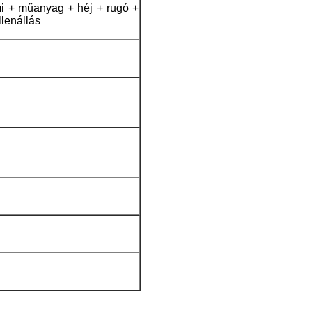
 + műanyag + héj + rugó +
llenállás