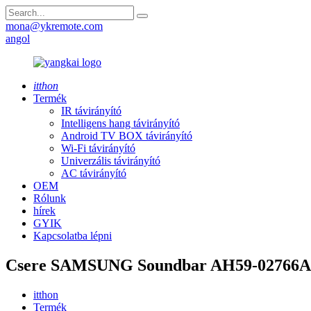
mona@ykremote.com
angol
itthon
Termék
IR távirányító
Intelligens hang távirányító
Android TV BOX távirányító
Wi-Fi távirányító
Univerzális távirányító
AC távirányító
OEM
Rólunk
hírek
GYIK
Kapcsolatba lépni
Csere SAMSUNG Soundbar AH59-02766A t
itthon
Termék