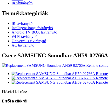
IR távirányító
Termékkategóriák
IR távirányító
Intelligens hang távirányító
Android TV BOX távirányító
Wi-Fi távirányító
Univerzális távirányító
AC távirányító
Csere SAMSUNG Soundbar AH59-02766A t
Rövid leírás:
Erről a cikkről