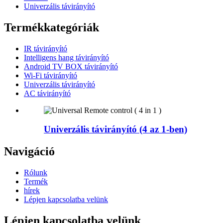
Univerzális távirányító
Termékkategóriák
IR távirányító
Intelligens hang távirányító
Android TV BOX távirányító
Wi-Fi távirányító
Univerzális távirányító
AC távirányító
Univerzális távirányító (4 az 1-ben)
Navigáció
Rólunk
Termék
hírek
Lépjen kapcsolatba velünk
Lépjen kapcsolatba velünk