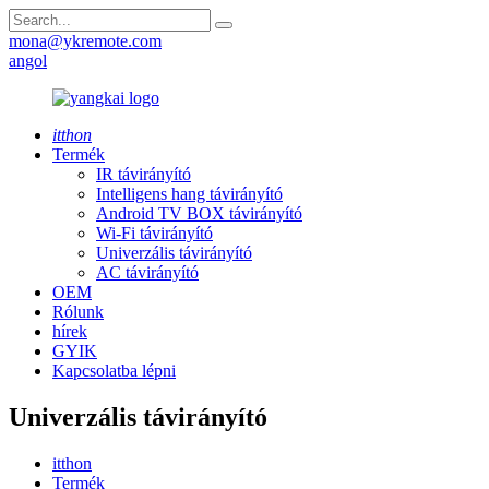
mona@ykremote.com
angol
itthon
Termék
IR távirányító
Intelligens hang távirányító
Android TV BOX távirányító
Wi-Fi távirányító
Univerzális távirányító
AC távirányító
OEM
Rólunk
hírek
GYIK
Kapcsolatba lépni
Univerzális távirányító
itthon
Termék