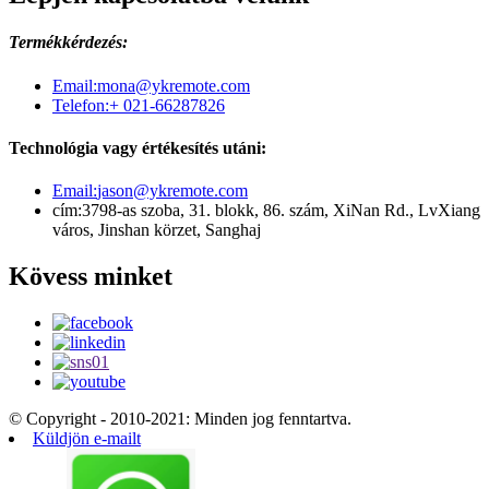
Termékkérdezés:
Email:
mona@ykremote.com
Telefon:
+ 021-66287826
Technológia vagy értékesítés utáni:
Email:
jason@ykremote.com
cím:
3798-as szoba, 31. blokk, 86. szám, XiNan Rd., LvXiang
város, Jinshan körzet, Sanghaj
Kövess minket
© Copyright - 2010-2021: Minden jog fenntartva.
Küldjön e-mailt