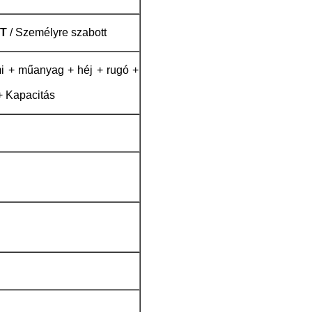
T
/ Személyre szabott
 + műanyag + héj + rugó +
 + Kapacitás