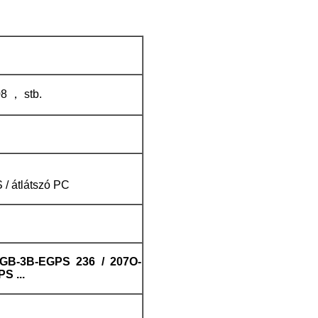
 ， stb.
 / átlátszó PC
-GB-3B-EGPS 236 / 207O-
S ...