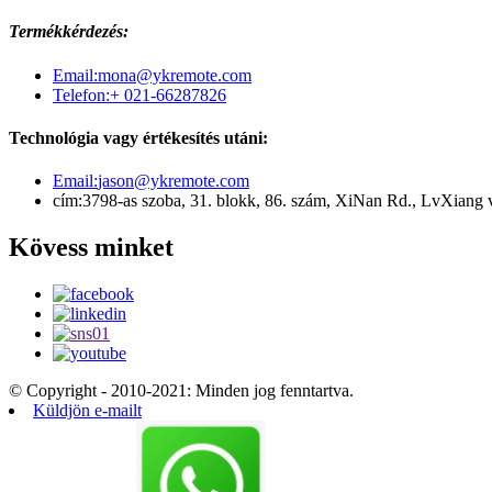
Termékkérdezés:
Email:
mona@ykremote.com
Telefon:
+ 021-66287826
Technológia vagy értékesítés utáni:
Email:
jason@ykremote.com
cím:
3798-as szoba, 31. blokk, 86. szám, XiNan Rd., LvXiang v
Kövess minket
© Copyright - 2010-2021: Minden jog fenntartva.
Küldjön e-mailt