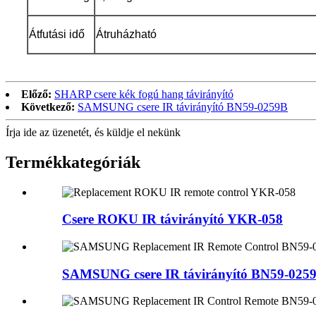
Átfutási idő
Átruházható
Előző:
SHARP csere kék fogú hang távirányító
Következő:
SAMSUNG csere IR távirányító BN59-0259B
Írja ide az üzenetét, és küldje el nekünk
Termékkategóriák
Csere ROKU IR távirányító YKR-058
SAMSUNG csere IR távirányító BN59-025