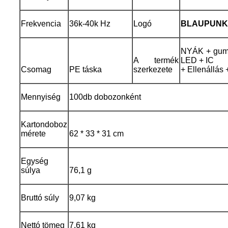
Frekvencia
36k-40k Hz
Logó
BLAUPUNK
NYÁK + gumi
A termék
LED + IC
Csomag
PE táska
szerkezete
+ Ellenállás
Mennyiség
100db dobozonként
Kartondoboz
mérete
62 * 33 * 31 cm
Egység
súlya
76,1 g
Bruttó súly
9,07 kg
Nettó tömeg
7,61 kg