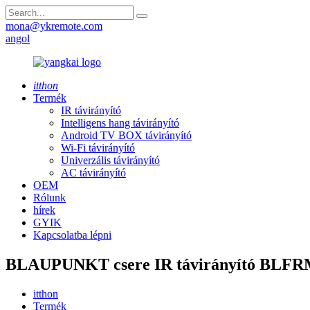
mona@ykremote.com
angol
itthon
Termék
IR távirányító
Intelligens hang távirányító
Android TV BOX távirányító
Wi-Fi távirányító
Univerzális távirányító
AC távirányító
OEM
Rólunk
hírek
GYIK
Kapcsolatba lépni
BLAUPUNKT csere IR távirányító BLF
itthon
Termék