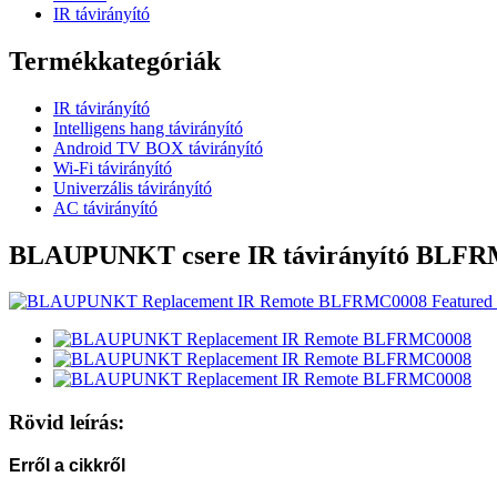
IR távirányító
Termékkategóriák
IR távirányító
Intelligens hang távirányító
Android TV BOX távirányító
Wi-Fi távirányító
Univerzális távirányító
AC távirányító
BLAUPUNKT csere IR távirányító BLF
Rövid leírás:
Erről a cikkről