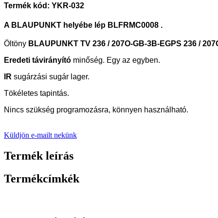
Termék kód: YKR-032
A BLAUPUNKT helyébe lép
BLFRMC0008
.
Öltöny
BLAUPUNKT TV 236 / 207O-GB-3B-EGPS 236 / 20
Eredeti távirányító
minőség.
Egy az egyben.
IR
sugárzási sugár lager.
Tökéletes tapintás.
Nincs szükség programozásra, könnyen használható.
Küldjön e-mailt nekünk
Termék leírás
Termékcímkék