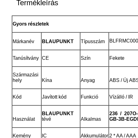
Termékleírás
Gyors részletek
BLFRMC0008
Márkanév
BLAUPUNKT
Típusszám
Tanúsítvány
CE
Szín
Fekete
Származási
hely
Kína
Anyag
ABS / Új ABS
Kód
Javított kód
Funkció
Vízálló / IR
BLAUPUNKT
236 / 207O
Használat
tévé
Alkalmas
GB-3B-EGDP
Kemény
IC
Akkumulátor
2 * AA / AAA