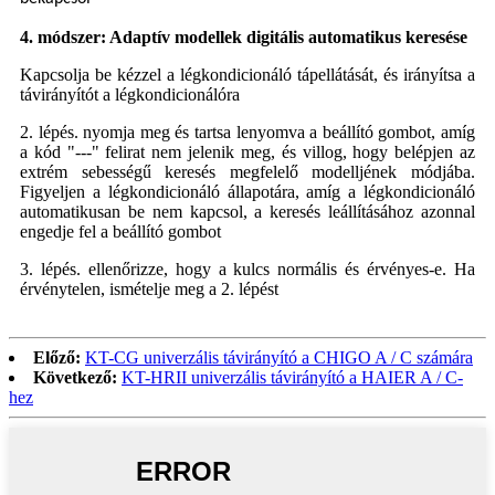
4. módszer: Adaptív modellek digitális automatikus keresése
Kapcsolja be kézzel a légkondicionáló tápellátását, és irányítsa a
távirányítót a légkondicionálóra
2. lépés. nyomja meg és tartsa lenyomva a beállító gombot, amíg
a kód "---" felirat nem jelenik meg, és villog, hogy belépjen az
extrém sebességű keresés megfelelő modelljének módjába.
Figyeljen a légkondicionáló állapotára, amíg a légkondicionáló
automatikusan be nem kapcsol, a keresés leállításához azonnal
engedje fel a beállító gombot
3. lépés. ellenőrizze, hogy a kulcs normális és érvényes-e. Ha
érvénytelen, ismételje meg a 2. lépést
Előző:
KT-CG univerzális távirányító a CHIGO A / C számára
Következő:
KT-HRII univerzális távirányító a HAIER A / C-
hez