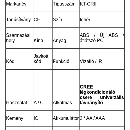
Márkanév
Típusszám
KT-GRII
Tanúsítvány
CE
Szín
fehér
Származási
ABS / Új ABS /
hely
Kína
Anyag
átlátszó PC
Javított
Kód
kód
Funkció
Vízálló / IR
GREE
légkondicionáló
csere univerzális
Használat
A / C
Alkalmas
távirányító
Kemény
IC
Akkumulátor
2 * AA / AAA