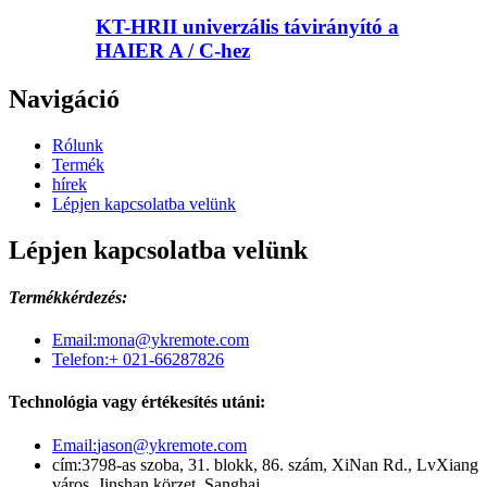
KT-HRII univerzális távirányító a
HAIER A / C-hez
Navigáció
Rólunk
Termék
hírek
Lépjen kapcsolatba velünk
Lépjen kapcsolatba velünk
Termékkérdezés:
Email:
mona@ykremote.com
Telefon:
+ 021-66287826
Technológia vagy értékesítés utáni:
Email:
jason@ykremote.com
cím:
3798-as szoba, 31. blokk, 86. szám, XiNan Rd., LvXiang
város, Jinshan körzet, Sanghaj