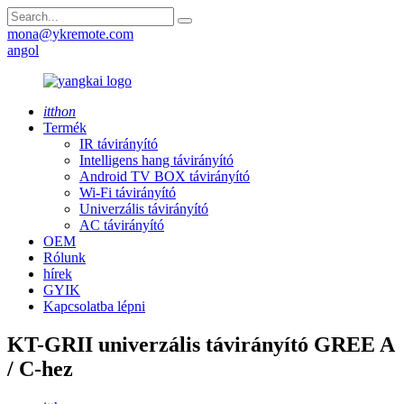
mona@ykremote.com
angol
itthon
Termék
IR távirányító
Intelligens hang távirányító
Android TV BOX távirányító
Wi-Fi távirányító
Univerzális távirányító
AC távirányító
OEM
Rólunk
hírek
GYIK
Kapcsolatba lépni
KT-GRII univerzális távirányító GREE A
/ C-hez