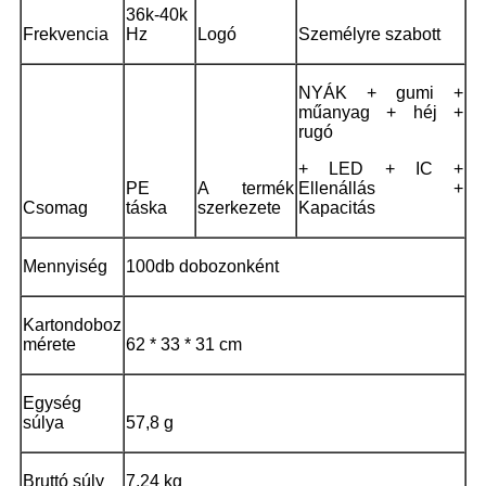
36k-40k
Frekvencia
Hz
Logó
Személyre szabott
NYÁK + gumi +
műanyag + héj +
rugó
+ LED + IC +
PE
A termék
Ellenállás +
Csomag
táska
szerkezete
Kapacitás
Mennyiség
100db dobozonként
Kartondoboz
mérete
62 * 33 * 31 cm
Egység
súlya
57,8 g
Bruttó súly
7,24 kg