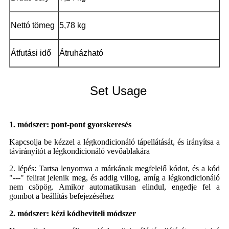
Nettó tömeg
5,78 kg
Átfutási idő
Átruházható
Set Usage
1. módszer: pont-pont gyorskeresés
Kapcsolja be kézzel a légkondicionáló tápellátását, és irányítsa a
távirányítót a légkondicionáló vevőablakára
2. lépés: Tartsa lenyomva a márkának megfelelő kódot, és a kód
"---" felirat jelenik meg, és addig villog, amíg a légkondicionáló
nem csöpög. Amikor automatikusan elindul, engedje fel a
gombot a beállítás befejezéséhez
2. módszer: kézi kódbeviteli módszer