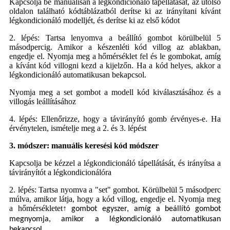
Kapcsolja be manuálisan a légkondicionáló tápellátását, az utolsó
oldalon található kódtáblázatból derítse ki az irányítani kívánt
légkondicionáló modelljét, és derítse ki az első kódot
2. lépés: Tartsa lenyomva a beállító gombot körülbelül 5
másodpercig. Amikor a készenléti kód villog az ablakban,
engedje el. Nyomja meg a hőmérséklet fel és le gombokat, amíg
a kívánt kód villogni kezd a kijelzőn. Ha a kód helyes, akkor a
légkondicionáló automatikusan bekapcsol.
Nyomja meg a set gombot a modell kód kiválasztásához és a
villogás leállításához
4. lépés: Ellenőrizze, hogy a távirányító gomb érvényes-e. Ha
érvénytelen, ismételje meg a 2. és 3. lépést
3. módszer: manuális keresési kód módszer
Kapcsolja be kézzel a légkondicionáló tápellátását, és irányítsa a
távirányítót a légkondicionálóra
2. lépés: Tartsa nyomva a "set" gombot. Körülbelül 5 másodperc
múlva, amikor látja, hogy a kód villog, engedje el. Nyomja meg
a hőmérsékletet
↑
gombot egyszer, amíg a beállító gombot
megnyomja, amikor a légkondicionáló automatikusan
bekapcsol