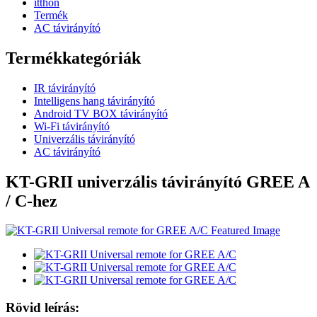
itthon
Termék
AC távirányító
Termékkategóriák
IR távirányító
Intelligens hang távirányító
Android TV BOX távirányító
Wi-Fi távirányító
Univerzális távirányító
AC távirányító
KT-GRII univerzális távirányító GREE A
/ C-hez
Rövid leírás: