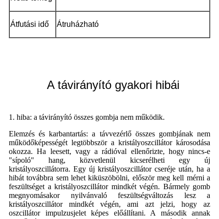
Átfutási idő
Átruházható
A távirányító gyakori hibái
1. hiba: a távirányító összes gombja nem működik.
Elemzés és karbantartás: a távvezérlő összes gombjának nem
működőképességét legtöbbször a kristályoszcillátor károsodása
okozza. Ha leesett, vagy a rádióval ellenőrizte, hogy nincs-e
"sípoló" hang, közvetlenül kicserélheti egy új
kristályoszcillátorra. Egy új kristályoszcillátor cseréje után, ha a
hibát továbbra sem lehet kiküszöbölni, először meg kell mérni a
feszültséget a kristályoszcillátor mindkét végén. Bármely gomb
megnyomásakor nyilvánvaló feszültségváltozás lesz a
kristályoszcillátor mindkét végén, ami azt jelzi, hogy az
oszcillátor impulzusjelet képes előállítani. A második annak