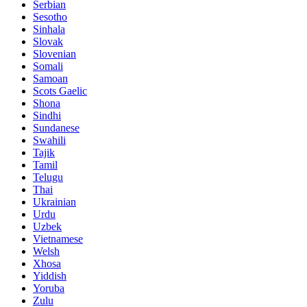
Serbian
Sesotho
Sinhala
Slovak
Slovenian
Somali
Samoan
Scots Gaelic
Shona
Sindhi
Sundanese
Swahili
Tajik
Tamil
Telugu
Thai
Ukrainian
Urdu
Uzbek
Vietnamese
Welsh
Xhosa
Yiddish
Yoruba
Zulu