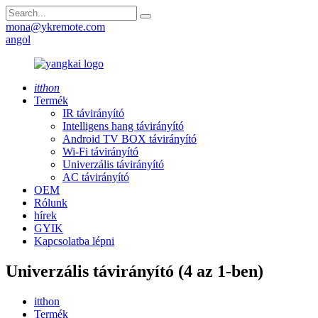
mona@ykremote.com
angol
itthon
Termék
IR távirányító
Intelligens hang távirányító
Android TV BOX távirányító
Wi-Fi távirányító
Univerzális távirányító
AC távirányító
OEM
Rólunk
hírek
GYIK
Kapcsolatba lépni
Univerzális távirányító (4 az 1-ben)
itthon
Termék