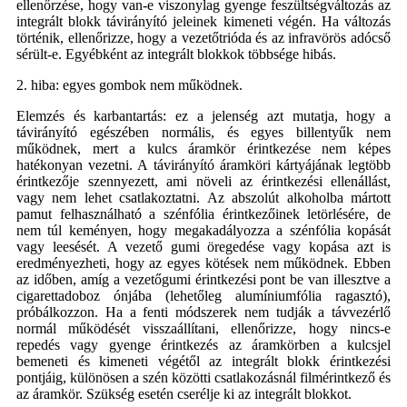
ellenőrzése, hogy van-e viszonylag gyenge feszültségváltozás az
integrált blokk távirányító jeleinek kimeneti végén. Ha változás
történik, ellenőrizze, hogy a vezetőtrióda és az infravörös adócső
sérült-e. Egyébként az integrált blokkok többsége hibás.
2. hiba: egyes gombok nem működnek.
Elemzés és karbantartás: ez a jelenség azt mutatja, hogy a
távirányító egészében normális, és egyes billentyűk nem
működnek, mert a kulcs áramkör érintkezése nem képes
hatékonyan vezetni. A távirányító áramköri kártyájának legtöbb
érintkezője szennyezett, ami növeli az érintkezési ellenállást,
vagy nem lehet csatlakoztatni. Az abszolút alkoholba mártott
pamut felhasználható a szénfólia érintkezőinek letörlésére, de
nem túl keményen, hogy megakadályozza a szénfólia kopását
vagy leesését. A vezető gumi öregedése vagy kopása azt is
eredményezheti, hogy az egyes kötések nem működnek. Ebben
az időben, amíg a vezetőgumi érintkezési pont be van illesztve a
cigarettadoboz ónjába (lehetőleg alumíniumfólia ragasztó),
próbálkozzon. Ha a fenti módszerek nem tudják a távvezérlő
normál működését visszaállítani, ellenőrizze, hogy nincs-e
repedés vagy gyenge érintkezés az áramkörben a kulcsjel
bemeneti és kimeneti végétől az integrált blokk érintkezési
pontjáig, különösen a szén közötti csatlakozásnál filmérintkező és
az áramkör. Szükség esetén cserélje ki az integrált blokkot.