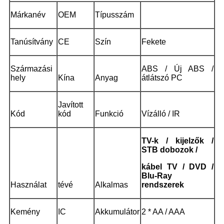
Márkanév
OEM
Típusszám
Tanúsítvány
CE
Szín
Fekete
Származási
ABS / Új ABS /
hely
Kína
Anyag
átlátszó PC
Javított
Kód
kód
Funkció
Vízálló / IR
TV-k / kijelzők /
STB dobozok /
kábel TV / DVD /
Blu-Ray
Használat
tévé
Alkalmas
rendszerek
Kemény
IC
Akkumulátor
2 * AA / AAA