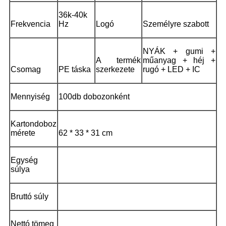
36k-40k
Frekvencia
Hz
Logó
Személyre szabott
NYÁK + gumi +
A termék
műanyag + héj +
Csomag
PE táska
szerkezete
rugó + LED + IC
Mennyiség
100db dobozonként
Kartondoboz
mérete
62 * 33 * 31 cm
Egység
súlya
Bruttó súly
Nettó tömeg