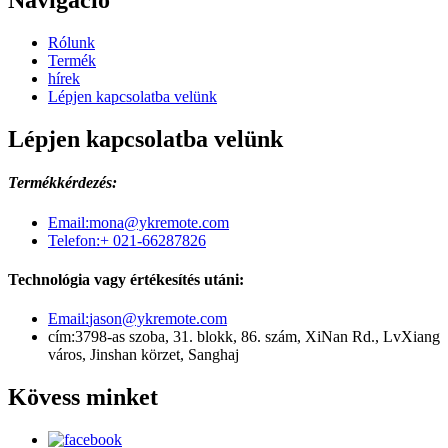
Navigáció
Rólunk
Termék
hírek
Lépjen kapcsolatba velünk
Lépjen kapcsolatba velünk
Termékkérdezés:
Email:
mona@ykremote.com
Telefon:
+ 021-66287826
Technológia vagy értékesítés utáni:
Email:
jason@ykremote.com
cím:
3798-as szoba, 31. blokk, 86. szám, XiNan Rd., LvXiang
város, Jinshan körzet, Sanghaj
Kövess minket