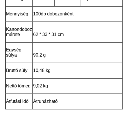
Mennyiség
100db dobozonként
Kartondoboz
mérete
62 * 33 * 31 cm
Egység
súlya
90,2 g
Bruttó súly
10,48 kg
Nettó tömeg
9,02 kg
Átfutási idő
Átruházható