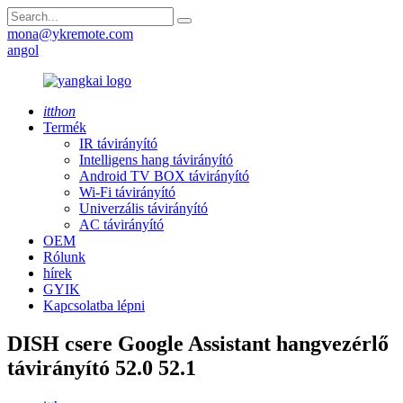
mona@ykremote.com
angol
itthon
Termék
IR távirányító
Intelligens hang távirányító
Android TV BOX távirányító
Wi-Fi távirányító
Univerzális távirányító
AC távirányító
OEM
Rólunk
hírek
GYIK
Kapcsolatba lépni
DISH csere Google Assistant hangvezérlő
távirányító 52.0 52.1