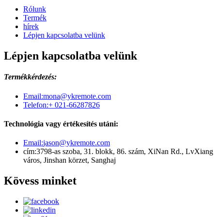
Rólunk
Termék
hírek
Lépjen kapcsolatba velünk
Lépjen kapcsolatba velünk
Termékkérdezés:
Email:
mona@ykremote.com
Telefon:
+ 021-66287826
Technológia vagy értékesítés utáni:
Email:
jason@ykremote.com
cím:
3798-as szoba, 31. blokk, 86. szám, XiNan Rd., LvXiang
város, Jinshan körzet, Sanghaj
Kövess minket