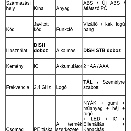
Származási
ABS / Új ABS /
hely
Kína
Anyag
átlátszó PC
Javított
Vízálló / kék fogú
Kód
kód
Funkció
hang
DISH
Használat
doboz
Alkalmas
DISH STB doboz
Kemény
IC
Akkumulátor
2 * AA / AAA
TÁL
/ Személyre
Frekvencia
2,4 GHz
Logó
szabott
NYÁK + gumi +
műanyag + héj +
rugó
+ LED + IC +
A termék
Ellenállás +
Csomag
PE táska
szerkezete
Kapacitás